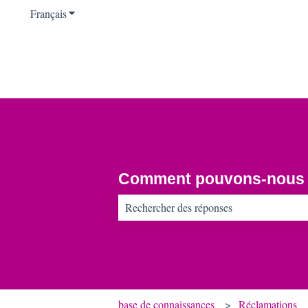
Français
Afficher le sous-menu pour les traductions
Comment pouvons-nous v
Il n'y a aucune suggestion car le champ d
base de connaissances
Réclamations