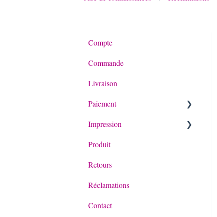
Compte
Commande
Livraison
Paiement
Impression
General
Produit
Paiement de Billie
Terminology
Retours
Printproof
Réclamations
Other
Contact