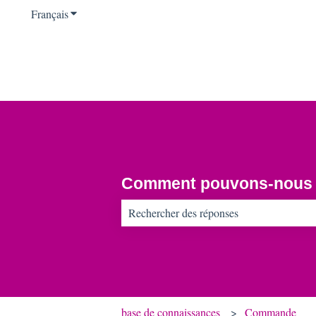
Français
Afficher le sous-menu pour les traductions
Comment pouvons-nous v
Il n'y a aucune suggestion car le champ d
base de connaissances
Commande