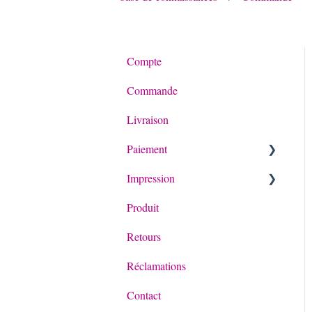
Compte
Commande
Livraison
Paiement
Impression
General
Produit
Paiement de Billie
Terminology
Retours
Printproof
Réclamations
Other
Contact